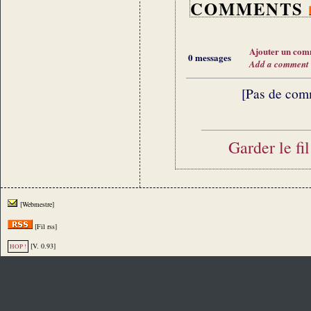
COMMENTS
Ajouter un com
0 messages
Add a comment
[Pas de com
Garder le fi
[Webmestre]
[Fil rss]
[V. 0.93]
HOP !