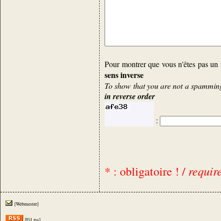
Pour montrer que vous n'êtes pas un 
sens inverse
To show that you are not a spamming 
in reverse order
:
requir
* : obligatoire ! /
[Webmestre]
[Fil rss]