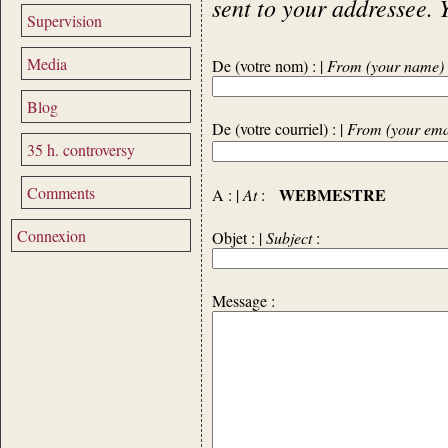
sent to your addressee. 
Supervision
Media
De (votre nom) : |
From (your name)
Blog
De (votre courriel) : |
From (your ema
35 h. controversy
Comments
WEBMESTRE
A : |
At
:
Connexion
Objet : |
Subject
:
Message :