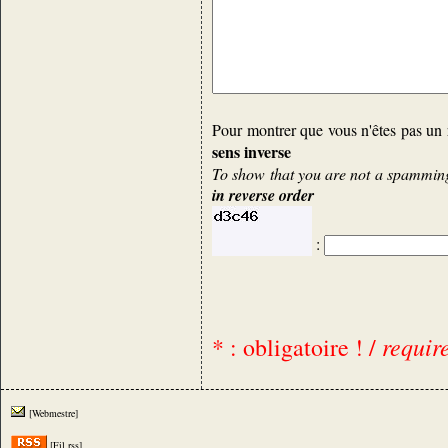
Pour montrer que vous n'êtes pas un 
sens inverse
To show that you are not a spamming 
in reverse order
:
requir
* : obligatoire ! /
[Webmestre]
[Fil rss]