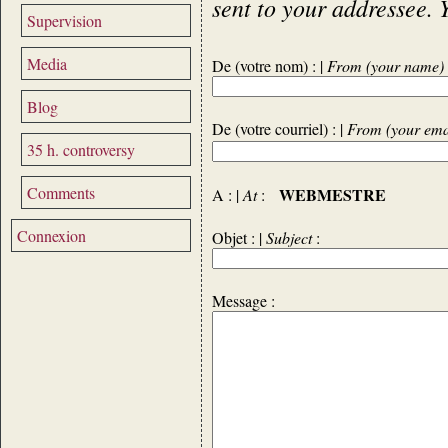
sent to your addressee. 
Supervision
Media
De (votre nom) : |
From (your name)
Blog
De (votre courriel) : |
From (your ema
35 h. controversy
Comments
WEBMESTRE
A : |
At
:
Connexion
Objet : |
Subject
:
Message :