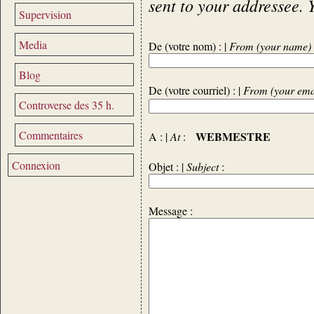
sent to your addressee. 
Supervision
Media
De (votre nom) : |
From (your name)
Blog
De (votre courriel) : |
From (your ema
Controverse des 35 h.
Commentaires
WEBMESTRE
A : |
At
:
Connexion
Objet : |
Subject
:
Message :