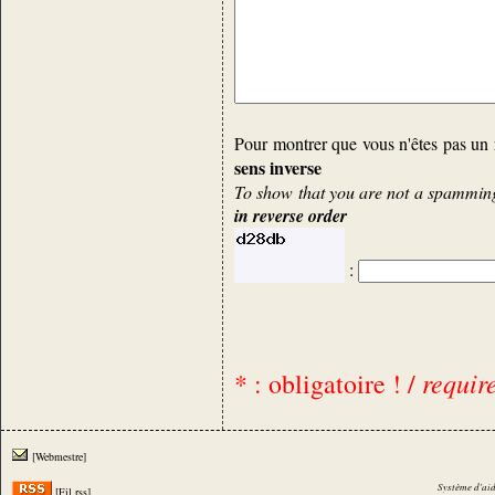
Pour montrer que vous n'êtes pas un 
sens inverse
To show that you are not a spamming 
in reverse order
:
requir
* : obligatoire ! /
[Webmestre]
Système d'aid
[Fil rss]