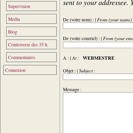
sent to your addressee. 
Supervision
Media
De (votre nom) : |
From (your name)
Blog
De (votre courriel) : |
From (your ema
Controverse des 35 h.
Commentaires
WEBMESTRE
A : |
At
:
Connexion
Objet : |
Subject
:
Message :