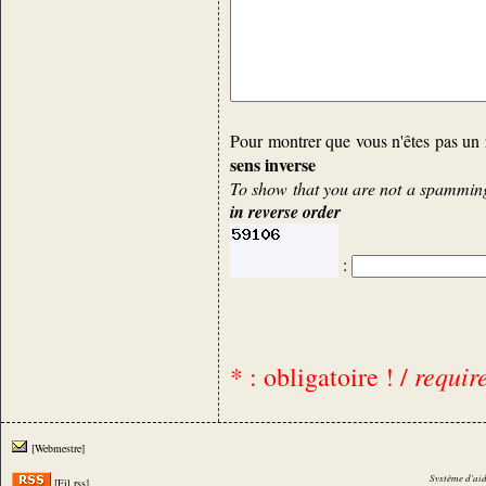
Pour montrer que vous n'êtes pas un 
sens inverse
To show that you are not a spamming 
in reverse order
:
requir
* : obligatoire ! /
[Webmestre]
Système d'aid
[Fil rss]