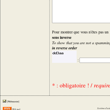
Pour montrer que vous n'êtes pas un 
sens inverse
To show that you are not a spamming 
in reverse order
:
requir
* : obligatoire ! /
[Webmestre]
Système d'aid
[Fil rss]