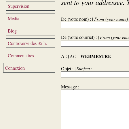
sent to your addressee. 
Supervision
Media
De (votre nom) : |
From (your name)
Blog
De (votre courriel) : |
From (your ema
Controverse des 35 h.
Commentaires
WEBMESTRE
A : |
At
:
Connexion
Objet : |
Subject
:
Message :