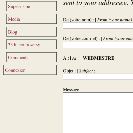
sent to your addressee. 
Supervision
Media
De (votre nom) : |
From (your name)
Blog
De (votre courriel) : |
From (your ema
35 h. controversy
Comments
WEBMESTRE
A : |
At
:
Connexion
Objet : |
Subject
:
Message :