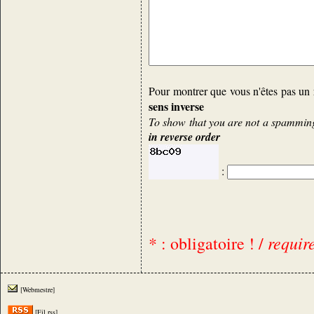
Pour montrer que vous n'êtes pas un 
sens inverse
To show that you are not a spamming 
in reverse order
:
requir
* : obligatoire ! /
[Webmestre]
[Fil rss]