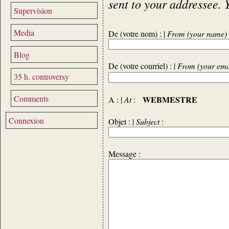
sent to your addressee. 
Supervision
Media
De (votre nom) : |
From (your name)
Blog
De (votre courriel) : |
From (your ema
35 h. controversy
Comments
WEBMESTRE
A : |
At
:
Connexion
Objet : |
Subject
:
Message :