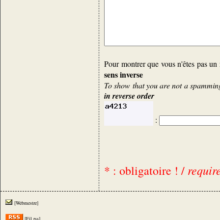
Pour montrer que vous n'êtes pas un 
sens inverse
To show that you are not a spamming 
in reverse order
:
requir
* : obligatoire ! /
[Webmestre]
[Fil rss]