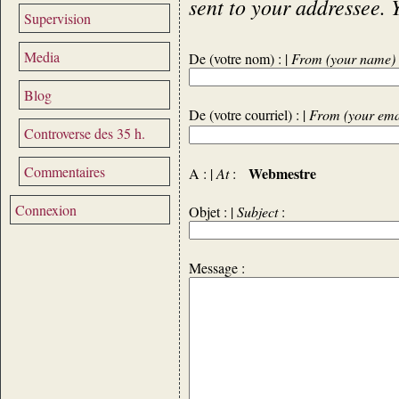
sent to your addressee. 
Supervision
Media
De (votre nom) : |
From (your name)
Blog
De (votre courriel) : |
From (your ema
Controverse des 35 h.
Commentaires
Webmestre
A : |
At
:
Connexion
Objet : |
Subject
:
Message :