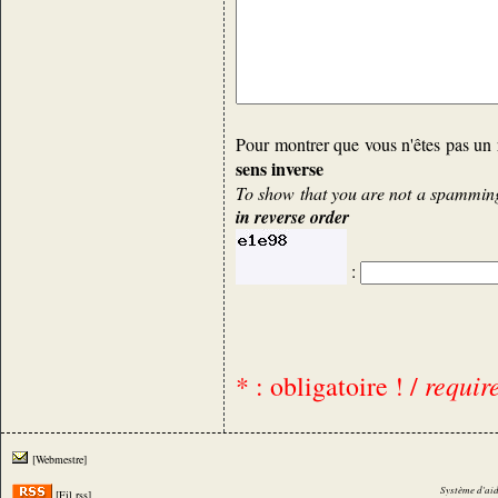
Pour montrer que vous n'êtes pas un 
sens inverse
To show that you are not a spamming 
in reverse order
:
requir
* : obligatoire ! /
[Webmestre]
Système d'aid
[Fil rss]