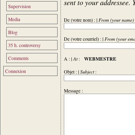
sent to your addressee. 
Supervision
Media
De (votre nom) : |
From (your name)
Blog
De (votre courriel) : |
From (your ema
35 h. controversy
Comments
WEBMESTRE
A : |
At
:
Connexion
Objet : |
Subject
:
Message :