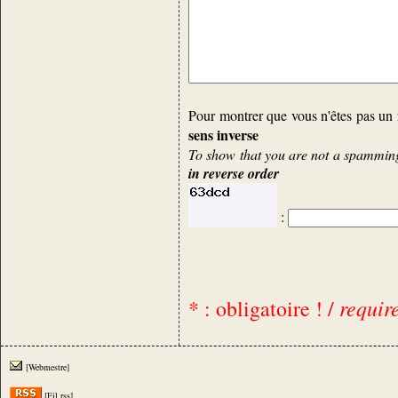
Pour montrer que vous n'êtes pas un 
sens inverse
To show that you are not a spamming 
in reverse order
:
requir
* : obligatoire ! /
[Webmestre]
[Fil rss]