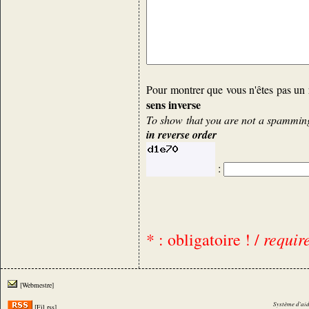
Pour montrer que vous n'êtes pas un 
sens inverse
To show that you are not a spamming 
in reverse order
:
requir
* : obligatoire ! /
[Webmestre]
Système d'aid
[Fil rss]