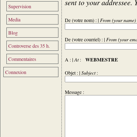
sent to your addressee. 
Supervision
Media
De (votre nom) : |
From (your name)
Blog
De (votre courriel) : |
From (your ema
Controverse des 35 h.
Commentaires
WEBMESTRE
A : |
At
:
Connexion
Objet : |
Subject
:
Message :