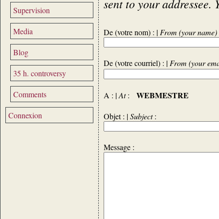
sent to your addressee. 
Supervision
Media
De (votre nom) : |
From (your name)
Blog
De (votre courriel) : |
From (your ema
35 h. controversy
Comments
WEBMESTRE
A : |
At
:
Connexion
Objet : |
Subject
:
Message :