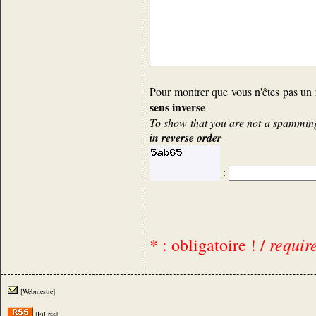
Pour montrer que vous n'êtes pas un 
sens inverse
To show that you are not a spamming 
in reverse order
:
requir
* : obligatoire ! /
[Webmestre]
[Fil rss]