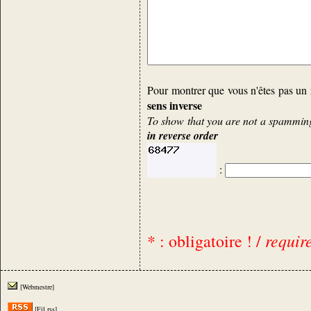
Pour montrer que vous n'êtes pas un 
sens inverse
To show that you are not a spamming 
in reverse order
:
requir
* : obligatoire ! /
[Webmestre]
[Fil rss]