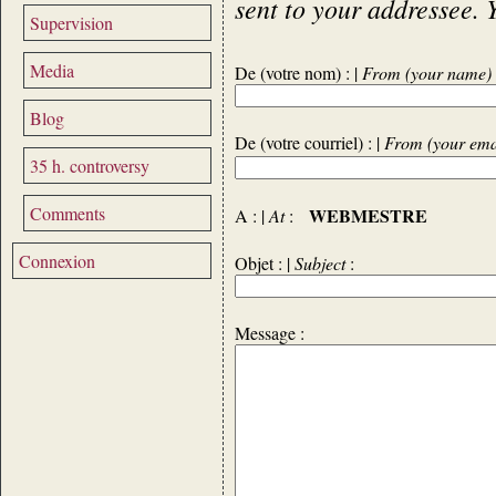
sent to your addressee. 
Supervision
Media
De (votre nom) : |
From (your name)
Blog
De (votre courriel) : |
From (your ema
35 h. controversy
Comments
WEBMESTRE
A : |
At
:
Connexion
Objet : |
Subject
:
Message :