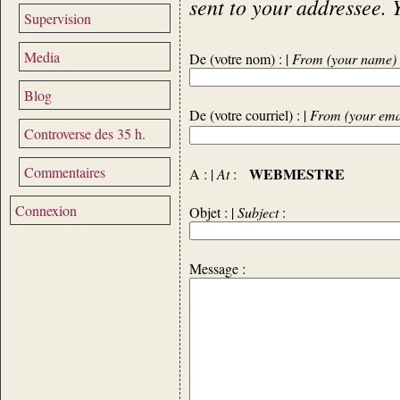
sent to your addressee. 
Supervision
Media
De (votre nom) : |
From (your name)
Blog
De (votre courriel) : |
From (your ema
Controverse des 35 h.
Commentaires
WEBMESTRE
A : |
At
:
Connexion
Objet : |
Subject
:
Message :