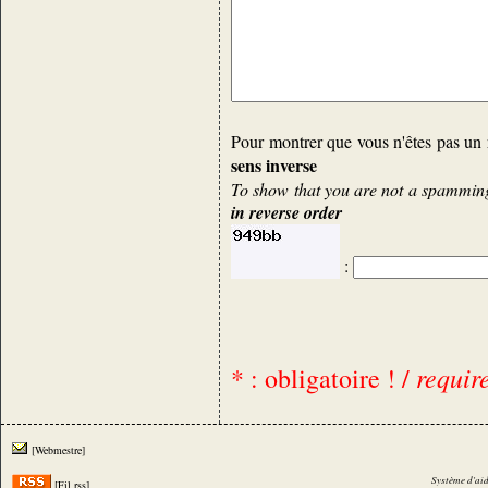
Pour montrer que vous n'êtes pas un 
sens inverse
To show that you are not a spamming 
in reverse order
:
requir
* : obligatoire ! /
[Webmestre]
Système d'aid
[Fil rss]