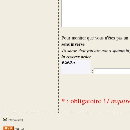
Pour montrer que vous n'êtes pas un 
sens inverse
To show that you are not a spamming 
in reverse order
:
requir
* : obligatoire ! /
[Webmestre]
[Fil rss]