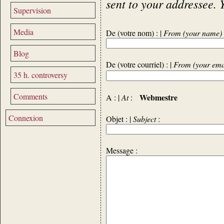
sent to your addressee. 
Supervision
Media
De (votre nom) : |
From (your name)
Blog
De (votre courriel) : |
From (your ema
35 h. controversy
Comments
Webmestre
A : |
At
:
Connexion
Objet : |
Subject
:
Message :