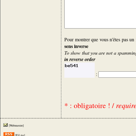
Pour montrer que vous n'êtes pas un 
sens inverse
To show that you are not a spamming 
in reverse order
:
requir
* : obligatoire ! /
[Webmestre]
[Fil rss]