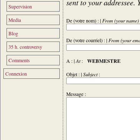
sent to your addressee. 
Supervision
Media
De (votre nom) : |
From (your name)
Blog
De (votre courriel) : |
From (your ema
35 h. controversy
Comments
WEBMESTRE
A : |
At
:
Connexion
Objet : |
Subject
:
Message :