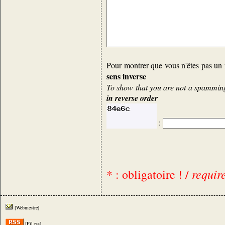
Pour montrer que vous n'êtes pas un 
sens inverse
To show that you are not a spamming 
in reverse order
:
requir
* : obligatoire ! /
[Webmestre]
[Fil rss]