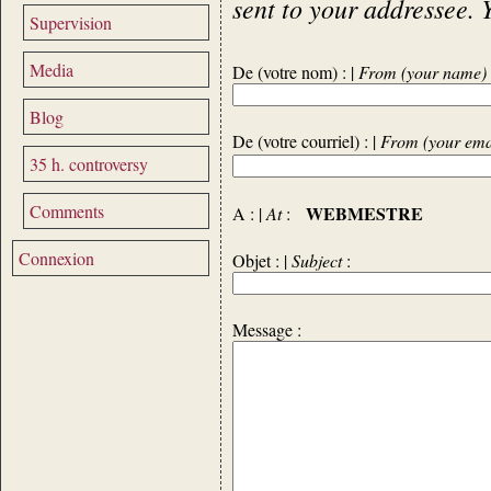
sent to your addressee. 
Supervision
Media
De (votre nom) : |
From (your name)
Blog
De (votre courriel) : |
From (your ema
35 h. controversy
Comments
WEBMESTRE
A : |
At
:
Connexion
Objet : |
Subject
:
Message :