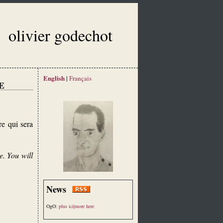
olivier godechot
English
|
Français
E
re qui sera
e. You will
News
OgO:
plus ici|more here