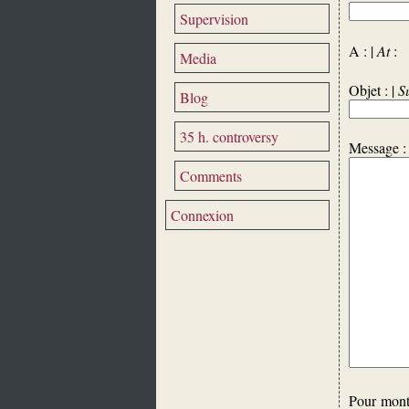
Supervision
A : |
At
Media
Objet : |
S
Blog
35 h. controversy
Message :
Comments
Connexion
Pour montr