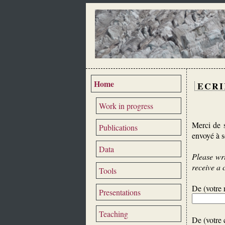
Home
ECRI
Work in progress
Merci de s
Publications
envoyé à s
Data
Please wri
receive a 
Tools
De (votre 
Presentations
Teaching
De (votre c