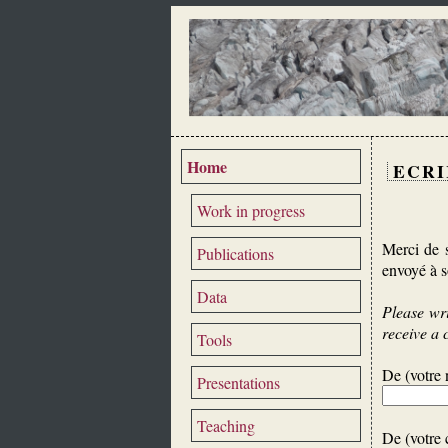
Home
ECRI
Work in progress
Merci de s
Publications
envoyé à s
Data
Please wri
receive a 
Tools
De (votre 
Presentations
Teaching
De (votre c