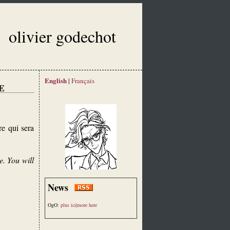
olivier godechot
English
|
Français
E
re qui sera
e. You will
News
OgO:
plus ici|more here