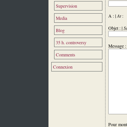
Supervision
A : |
At
Media
Objet : |
S
Blog
35 h. controversy
Message :
Comments
Connexion
Pour montr