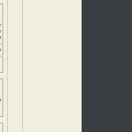
e
e
n
-
s
-
r