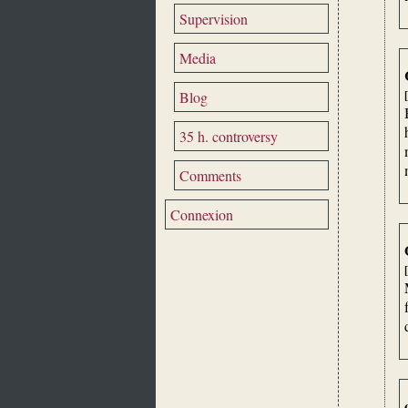
Supervision
Media
Blog
35 h. controversy
Comments
Connexion