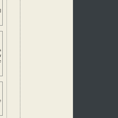
]
s
r
e
e