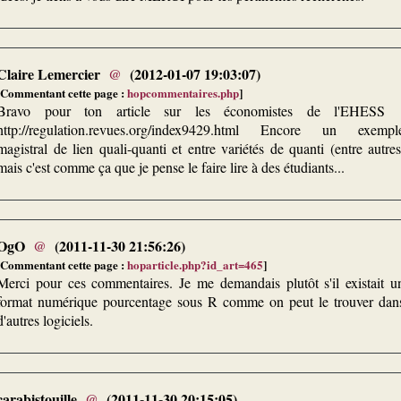
Claire Lemercier
@
(2012-01-07 19:03:07)
[Commentant cette page :
hopcommentaires.php
]
Bravo pour ton article sur les économistes de l'EHESS 
http://regulation.revues.org/index9429.html Encore un exempl
magistral de lien quali-quanti et entre variétés de quanti (entre autres
mais c'est comme ça que je pense le faire lire à des étudiants...
OgO
@
(2011-11-30 21:56:26)
[Commentant cette page :
hoparticle.php?id_art=465
]
Merci pour ces commentaires. Je me demandais plutôt s'il existait u
format numérique pourcentage sous R comme on peut le trouver dan
d'autres logiciels.
carabistouille
@
(2011-11-30 20:15:05)