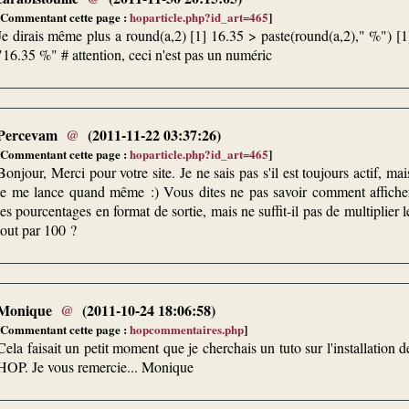
[Commentant cette page :
hoparticle.php?id_art=465
]
Je dirais même plus a round(a,2) [1] 16.35 > paste(round(a,2)," %") [1
"16.35 %" # attention, ceci n'est pas un numéric
Percevam
@
(2011-11-22 03:37:26)
[Commentant cette page :
hoparticle.php?id_art=465
]
Bonjour, Merci pour votre site. Je ne sais pas s'il est toujours actif, mai
je me lance quand même :) Vous dites ne pas savoir comment affiche
les pourcentages en format de sortie, mais ne suffit-il pas de multiplier l
tout par 100 ?
Monique
@
(2011-10-24 18:06:58)
[Commentant cette page :
hopcommentaires.php
]
Cela faisait un petit moment que je cherchais un tuto sur l'installation d
HOP. Je vous remercie... Monique