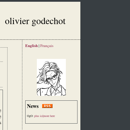
olivier godechot
English
|
Français
News
e
e
OgO:
plus ici|more here
s