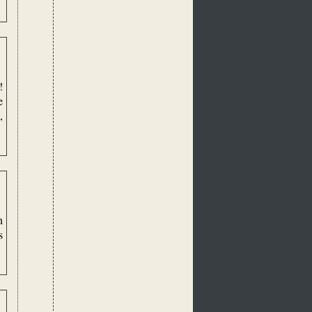
!
e
,
n
s