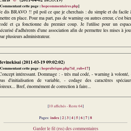
[Commentant cette page :
hopcommentaires.php
]
Je dis BRAVO !! pil poil ce que je cherchais : du simple et du facile 
mettre en place. Pour ma part, pas de warning ou autres erreur, c'est bie
codé et ça fonctionne du premier coup. Je l'utilise pour un espac
sécurisé d'adhérents d'une association afin de permettre les mises à jou
par plusieurs administrateur.
devinekisai (2011-03-19 09:02:02)
[Commentant cette page :
hoprubrique.php?id_rub=17
]
Concept intéressant. Dommage : - très mal codé, - warning à volonté, 
pas d'initialisation de variable, - codage des caractères spéciau
foireux... Bref, énormément de correction à faire...
[
10 affichés - Reste 64
]
index
2
3
4
5
6
7
8
Pages:
|
|
|
|
|
|
|
Garder le fil (rss) des commentaires