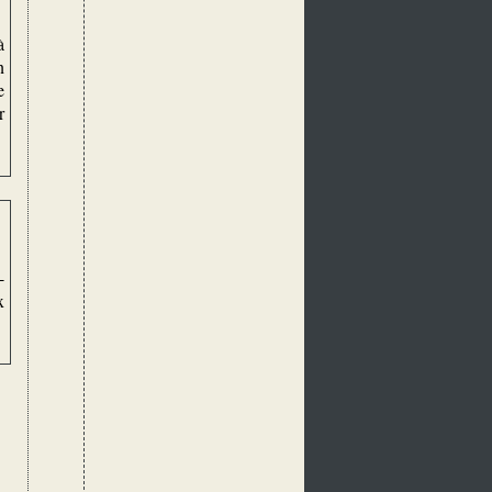
à
n
e
r
-
x