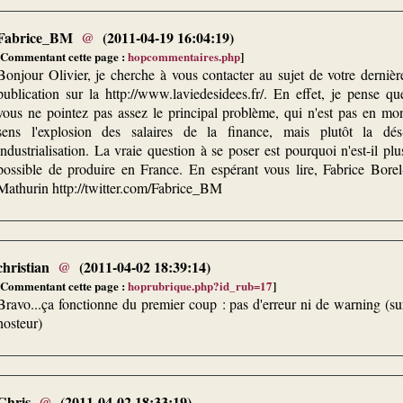
Fabrice_BM
@
(2011-04-19 16:04:19)
[Commentant cette page :
hopcommentaires.php
]
Bonjour Olivier, je cherche à vous contacter au sujet de votre dernièr
publication sur la http://www.laviedesidees.fr/. En effet, je pense qu
vous ne pointez pas assez le principal problème, qui n'est pas en mo
sens l'explosion des salaires de la finance, mais plutôt la dés
industrialisation. La vraie question à se poser est pourquoi n'est-il plu
possible de produire en France. En espérant vous lire, Fabrice Borel
Mathurin http://twitter.com/Fabrice_BM
christian
@
(2011-04-02 18:39:14)
[Commentant cette page :
hoprubrique.php?id_rub=17
]
Bravo...ça fonctionne du premier coup : pas d'erreur ni de warning (su
hosteur)
Chris
@
(2011-04-02 18:33:19)